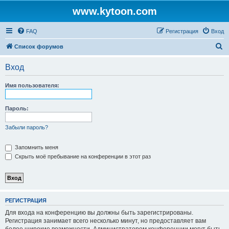
www.kytoon.com
FAQ
Регистрация
Вход
П
Список форумов
о
Вход
и
с
Имя пользователя:
к
Пароль:
Забыли пароль?
Запомнить меня
Скрыть моё пребывание на конференции в этот раз
РЕГИСТРАЦИЯ
Для входа на конференцию вы должны быть зарегистрированы.
Регистрация занимает всего несколько минут, но предоставляет вам
более широкие возможности. Администратором конференции могут быть