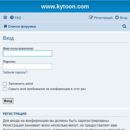
www.kytoon.com
FAQ
Регистрация
Вход
П
Список форумов
о
Вход
и
с
Имя пользователя:
к
Пароль:
Забыли пароль?
Запомнить меня
Скрыть моё пребывание на конференции в этот раз
РЕГИСТРАЦИЯ
Для входа на конференцию вы должны быть зарегистрированы.
Регистрация занимает всего несколько минут, но предоставляет вам
более широкие возможности. Администратором конференции могут быть