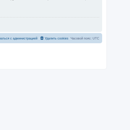
заться с администрацией
Удалить cookies
Часовой пояс:
UTC