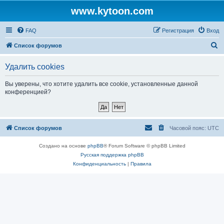
www.kytoon.com
FAQ
Регистрация
Вход
П
Список форумов
о
Удалить cookies
и
с
Вы уверены, что хотите удалить все cookie, установленные данной
конференцией?
к
Список форумов
Часовой пояс:
UTC
Создано на основе
phpBB
® Forum Software © phpBB Limited
Русская поддержка phpBB
Конфиденциальность
|
Правила