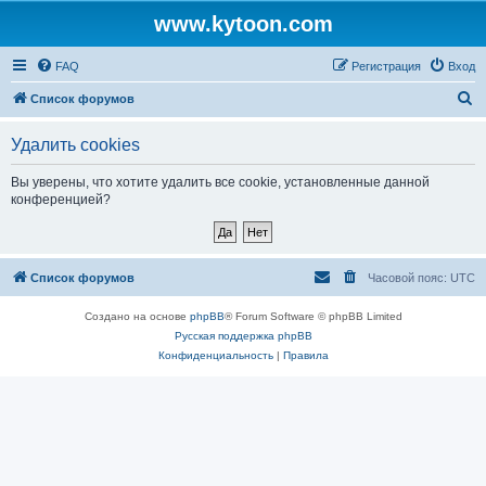
www.kytoon.com
FAQ
Регистрация
Вход
П
Список форумов
о
Удалить cookies
и
с
Вы уверены, что хотите удалить все cookie, установленные данной
конференцией?
к
Список форумов
Часовой пояс:
UTC
Создано на основе
phpBB
® Forum Software © phpBB Limited
Русская поддержка phpBB
Конфиденциальность
|
Правила