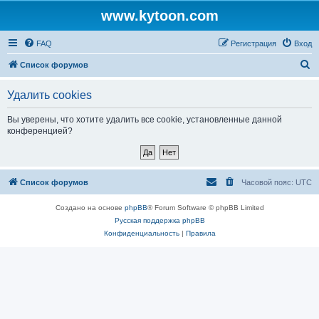
www.kytoon.com
FAQ
Регистрация
Вход
П
Список форумов
о
Удалить cookies
и
с
Вы уверены, что хотите удалить все cookie, установленные данной
конференцией?
к
Список форумов
Часовой пояс:
UTC
Создано на основе
phpBB
® Forum Software © phpBB Limited
Русская поддержка phpBB
Конфиденциальность
|
Правила