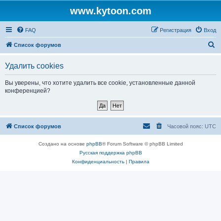
www.kytoon.com
FAQ
Регистрация
Вход
П
Список форумов
о
Удалить cookies
и
с
Вы уверены, что хотите удалить все cookie, установленные данной
конференцией?
к
Список форумов
Часовой пояс:
UTC
Создано на основе
phpBB
® Forum Software © phpBB Limited
Русская поддержка phpBB
Конфиденциальность
|
Правила