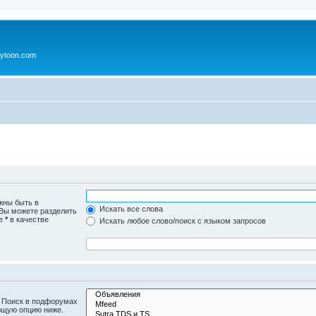
ytoon.com
жны быть в
Искать все слова
 Вы можете разделить
те
*
в качестве
Искать любое слово/поиск с языком запросов
. Поиск в подфорумах
ющую опцию ниже.