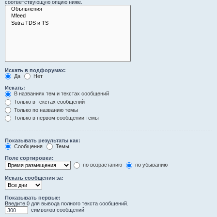
соответствующую опцию ниже.
Искать в подфорумах:
Да
Нет
Искать:
В названиях тем и текстах сообщений
Только в текстах сообщений
Только по названию темы
Только в первом сообщении темы
Показывать результаты как:
Сообщения
Темы
Поле сортировки:
по возрастанию
по убыванию
Искать сообщения за:
Показывать первые:
Введите 0 для вывода полного текста сообщений.
символов сообщений