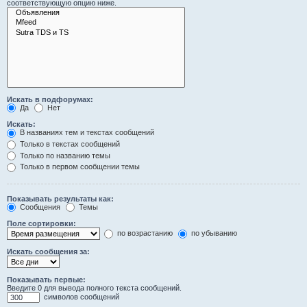
соответствующую опцию ниже.
Искать в подфорумах:
Да
Нет
Искать:
В названиях тем и текстах сообщений
Только в текстах сообщений
Только по названию темы
Только в первом сообщении темы
Показывать результаты как:
Сообщения
Темы
Поле сортировки:
по возрастанию
по убыванию
Искать сообщения за:
Показывать первые:
Введите 0 для вывода полного текста сообщений.
символов сообщений