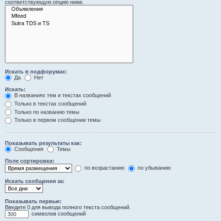
соответствующую опцию ниже.
Искать в подфорумах:
Да
Нет
Искать:
В названиях тем и текстах сообщений
Только в текстах сообщений
Только по названию темы
Только в первом сообщении темы
Показывать результаты как:
Сообщения
Темы
Поле сортировки:
по возрастанию
по убыванию
Искать сообщения за:
Показывать первые:
Введите 0 для вывода полного текста сообщений.
символов сообщений