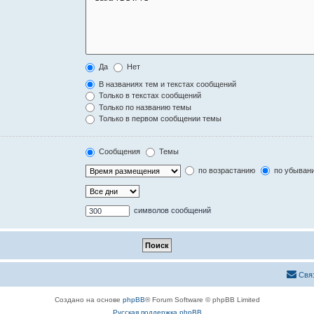
Да
Нет
В названиях тем и текстах сообщений
Только в текстах сообщений
Только по названию темы
Только в первом сообщении темы
Сообщения
Темы
по возрастанию
по убыван
символов сообщений
Свя
Создано на основе
phpBB
® Forum Software © phpBB Limited
Русская поддержка phpBB