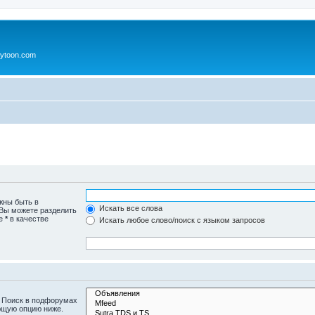
ytoon.com
жны быть в
Искать все слова
 Вы можете разделить
те
*
в качестве
Искать любое слово/поиск с языком запросов
. Поиск в подфорумах
ющую опцию ниже.