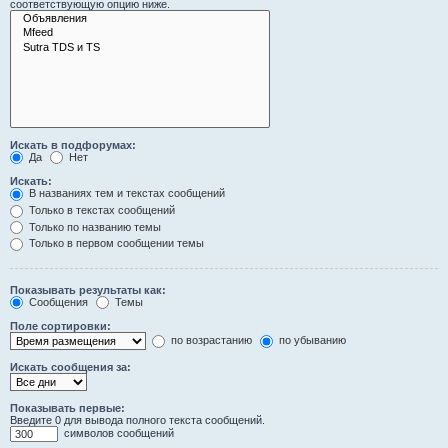
соответствующую опцию ниже.
Искать в подфорумах:
Да
Нет
Искать:
В названиях тем и текстах сообщений
Только в текстах сообщений
Только по названию темы
Только в первом сообщении темы
Показывать результаты как:
Сообщения
Темы
Поле сортировки:
по возрастанию
по убыванию
Искать сообщения за:
Показывать первые:
Введите 0 для вывода полного текста сообщений.
символов сообщений