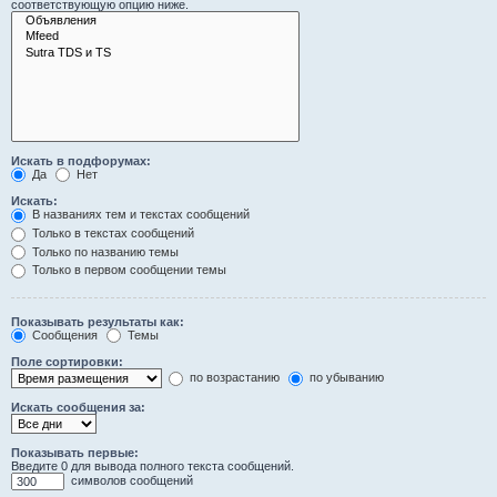
соответствующую опцию ниже.
Искать в подфорумах:
Да
Нет
Искать:
В названиях тем и текстах сообщений
Только в текстах сообщений
Только по названию темы
Только в первом сообщении темы
Показывать результаты как:
Сообщения
Темы
Поле сортировки:
по возрастанию
по убыванию
Искать сообщения за:
Показывать первые:
Введите 0 для вывода полного текста сообщений.
символов сообщений