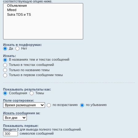
соответствующую опцию ниже.
Искать в подфорумах:
Да
Нет
Искать:
В названиях тем и текстах сообщений
Только в текстах сообщений
Только по названию темы
Только в первом сообщении темы
Показывать результаты как:
Сообщения
Темы
Поле сортировки:
по возрастанию
по убыванию
Искать сообщения за:
Показывать первые:
Введите 0 для вывода полного текста сообщений.
символов сообщений