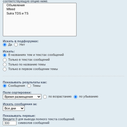
соответствующую опцию ниже.
Искать в подфорумах:
Да
Нет
Искать:
В названиях тем и текстах сообщений
Только в текстах сообщений
Только по названию темы
Только в первом сообщении темы
Показывать результаты как:
Сообщения
Темы
Поле сортировки:
по возрастанию
по убыванию
Искать сообщения за:
Показывать первые:
Введите 0 для вывода полного текста сообщений.
символов сообщений