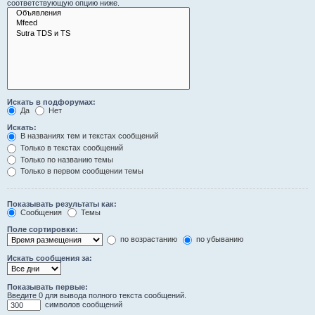
соответствующую опцию ниже.
Искать в подфорумах:
Да
Нет
Искать:
В названиях тем и текстах сообщений
Только в текстах сообщений
Только по названию темы
Только в первом сообщении темы
Показывать результаты как:
Сообщения
Темы
Поле сортировки:
по возрастанию
по убыванию
Искать сообщения за:
Показывать первые:
Введите 0 для вывода полного текста сообщений.
символов сообщений