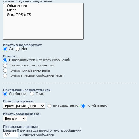
соответствующую опцию ниже.
Искать в подфорумах:
Да
Нет
Искать:
В названиях тем и текстах сообщений
Только в текстах сообщений
Только по названию темы
Только в первом сообщении темы
Показывать результаты как:
Сообщения
Темы
Поле сортировки:
по возрастанию
по убыванию
Искать сообщения за:
Показывать первые:
Введите 0 для вывода полного текста сообщений.
символов сообщений