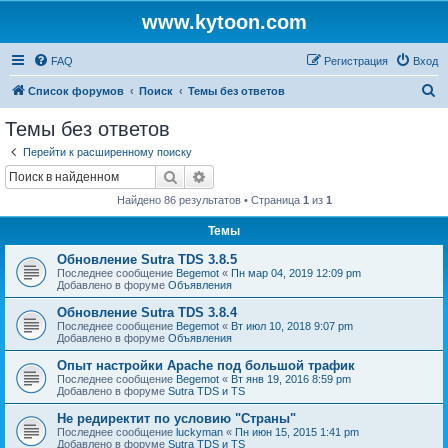
www.kytoon.com
FAQ
Регистрация
Вход
П
Список форумов
Поиск
Темы без ответов
о
Темы без ответов
и
Перейти к расширенному поиску
с
Поиск
Расширенный поиск
к
Найдено 86 результатов • Страница
1
из
1
Темы
Обновление Sutra TDS 3.8.5
Последнее сообщение
Begemot
«
Пн мар 04, 2019 12:09 pm
Добавлено в форуме
Объявления
Обновление Sutra TDS 3.8.4
Последнее сообщение
Begemot
«
Вт июл 10, 2018 9:07 pm
Добавлено в форуме
Объявления
Опыт настройки Apache под большой трафик
Последнее сообщение
Begemot
«
Вт янв 19, 2016 8:59 pm
Добавлено в форуме
Sutra TDS и TS
Не редиректит по условию "Страны"
Последнее сообщение
luckyman
«
Пн июн 15, 2015 1:41 pm
Добавлено в форуме
Sutra TDS и TS