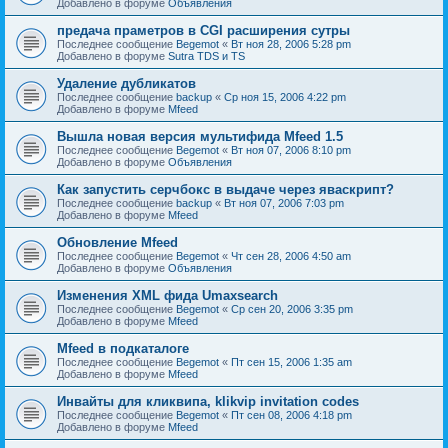
Добавлено в форуме
Объявления
предача праметров в CGI расширения сутры
Последнее сообщение
Begemot
«
Вт ноя 28, 2006 5:28 pm
Добавлено в форуме
Sutra TDS и TS
Удаление дубликатов
Последнее сообщение
backup
«
Ср ноя 15, 2006 4:22 pm
Добавлено в форуме
Mfeed
Вышла новая версия мультифида Mfeed 1.5
Последнее сообщение
Begemot
«
Вт ноя 07, 2006 8:10 pm
Добавлено в форуме
Объявления
Как запустить серчбокс в выдаче через яваскрипт?
Последнее сообщение
backup
«
Вт ноя 07, 2006 7:03 pm
Добавлено в форуме
Mfeed
Обновление Mfeed
Последнее сообщение
Begemot
«
Чт сен 28, 2006 4:50 am
Добавлено в форуме
Объявления
Изменения XML фида Umaxsearch
Последнее сообщение
Begemot
«
Ср сен 20, 2006 3:35 pm
Добавлено в форуме
Mfeed
Mfeed в подкаталоге
Последнее сообщение
Begemot
«
Пт сен 15, 2006 1:35 am
Добавлено в форуме
Mfeed
Инвайты для кликвипа, klikvip invitation codes
Последнее сообщение
Begemot
«
Пт сен 08, 2006 4:18 pm
Добавлено в форуме
Mfeed