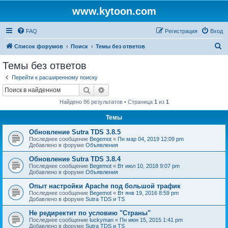
www.kytoon.com
FAQ
Регистрация
Вход
П
Список форумов
Поиск
Темы без ответов
о
Темы без ответов
и
Перейти к расширенному поиску
с
Поиск
Расширенный поиск
к
Найдено 86 результатов • Страница
1
из
1
Темы
Обновление Sutra TDS 3.8.5
Последнее сообщение
Begemot
«
Пн мар 04, 2019 12:09 pm
Добавлено в форуме
Объявления
Обновление Sutra TDS 3.8.4
Последнее сообщение
Begemot
«
Вт июл 10, 2018 9:07 pm
Добавлено в форуме
Объявления
Опыт настройки Apache под большой трафик
Последнее сообщение
Begemot
«
Вт янв 19, 2016 8:59 pm
Добавлено в форуме
Sutra TDS и TS
Не редиректит по условию "Страны"
Последнее сообщение
luckyman
«
Пн июн 15, 2015 1:41 pm
Добавлено в форуме
Sutra TDS и TS