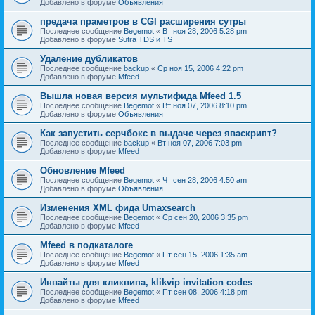
Добавлено в форуме
Объявления
предача праметров в CGI расширения сутры
Последнее сообщение
Begemot
«
Вт ноя 28, 2006 5:28 pm
Добавлено в форуме
Sutra TDS и TS
Удаление дубликатов
Последнее сообщение
backup
«
Ср ноя 15, 2006 4:22 pm
Добавлено в форуме
Mfeed
Вышла новая версия мультифида Mfeed 1.5
Последнее сообщение
Begemot
«
Вт ноя 07, 2006 8:10 pm
Добавлено в форуме
Объявления
Как запустить серчбокс в выдаче через яваскрипт?
Последнее сообщение
backup
«
Вт ноя 07, 2006 7:03 pm
Добавлено в форуме
Mfeed
Обновление Mfeed
Последнее сообщение
Begemot
«
Чт сен 28, 2006 4:50 am
Добавлено в форуме
Объявления
Изменения XML фида Umaxsearch
Последнее сообщение
Begemot
«
Ср сен 20, 2006 3:35 pm
Добавлено в форуме
Mfeed
Mfeed в подкаталоге
Последнее сообщение
Begemot
«
Пт сен 15, 2006 1:35 am
Добавлено в форуме
Mfeed
Инвайты для кликвипа, klikvip invitation codes
Последнее сообщение
Begemot
«
Пт сен 08, 2006 4:18 pm
Добавлено в форуме
Mfeed