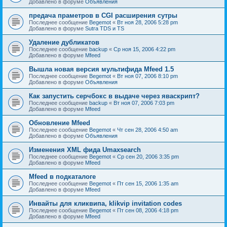
Добавлено в форуме
Объявления
предача праметров в CGI расширения сутры
Последнее сообщение
Begemot
«
Вт ноя 28, 2006 5:28 pm
Добавлено в форуме
Sutra TDS и TS
Удаление дубликатов
Последнее сообщение
backup
«
Ср ноя 15, 2006 4:22 pm
Добавлено в форуме
Mfeed
Вышла новая версия мультифида Mfeed 1.5
Последнее сообщение
Begemot
«
Вт ноя 07, 2006 8:10 pm
Добавлено в форуме
Объявления
Как запустить серчбокс в выдаче через яваскрипт?
Последнее сообщение
backup
«
Вт ноя 07, 2006 7:03 pm
Добавлено в форуме
Mfeed
Обновление Mfeed
Последнее сообщение
Begemot
«
Чт сен 28, 2006 4:50 am
Добавлено в форуме
Объявления
Изменения XML фида Umaxsearch
Последнее сообщение
Begemot
«
Ср сен 20, 2006 3:35 pm
Добавлено в форуме
Mfeed
Mfeed в подкаталоге
Последнее сообщение
Begemot
«
Пт сен 15, 2006 1:35 am
Добавлено в форуме
Mfeed
Инвайты для кликвипа, klikvip invitation codes
Последнее сообщение
Begemot
«
Пт сен 08, 2006 4:18 pm
Добавлено в форуме
Mfeed