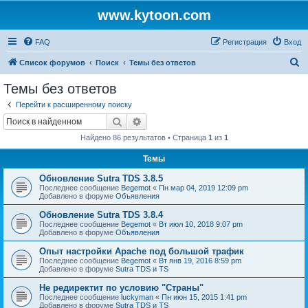
www.kytoon.com
FAQ
Регистрация
Вход
П
Список форумов
Поиск
Темы без ответов
о
Темы без ответов
и
Перейти к расширенному поиску
с
Поиск
Расширенный поиск
к
Найдено 86 результатов • Страница
1
из
1
Темы
Обновление Sutra TDS 3.8.5
Последнее сообщение
Begemot
«
Пн мар 04, 2019 12:09 pm
Добавлено в форуме
Объявления
Обновление Sutra TDS 3.8.4
Последнее сообщение
Begemot
«
Вт июл 10, 2018 9:07 pm
Добавлено в форуме
Объявления
Опыт настройки Apache под большой трафик
Последнее сообщение
Begemot
«
Вт янв 19, 2016 8:59 pm
Добавлено в форуме
Sutra TDS и TS
Не редиректит по условию "Страны"
Последнее сообщение
luckyman
«
Пн июн 15, 2015 1:41 pm
Добавлено в форуме
Sutra TDS и TS