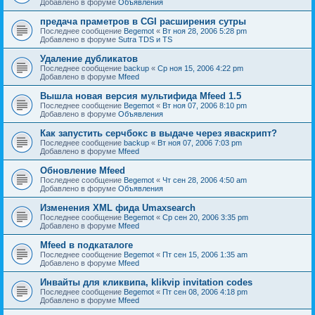
Добавлено в форуме
Объявления
предача праметров в CGI расширения сутры
Последнее сообщение
Begemot
«
Вт ноя 28, 2006 5:28 pm
Добавлено в форуме
Sutra TDS и TS
Удаление дубликатов
Последнее сообщение
backup
«
Ср ноя 15, 2006 4:22 pm
Добавлено в форуме
Mfeed
Вышла новая версия мультифида Mfeed 1.5
Последнее сообщение
Begemot
«
Вт ноя 07, 2006 8:10 pm
Добавлено в форуме
Объявления
Как запустить серчбокс в выдаче через яваскрипт?
Последнее сообщение
backup
«
Вт ноя 07, 2006 7:03 pm
Добавлено в форуме
Mfeed
Обновление Mfeed
Последнее сообщение
Begemot
«
Чт сен 28, 2006 4:50 am
Добавлено в форуме
Объявления
Изменения XML фида Umaxsearch
Последнее сообщение
Begemot
«
Ср сен 20, 2006 3:35 pm
Добавлено в форуме
Mfeed
Mfeed в подкаталоге
Последнее сообщение
Begemot
«
Пт сен 15, 2006 1:35 am
Добавлено в форуме
Mfeed
Инвайты для кликвипа, klikvip invitation codes
Последнее сообщение
Begemot
«
Пт сен 08, 2006 4:18 pm
Добавлено в форуме
Mfeed