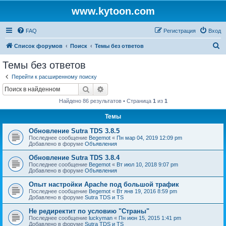
www.kytoon.com
FAQ
Регистрация
Вход
П
Список форумов
Поиск
Темы без ответов
о
Темы без ответов
и
Перейти к расширенному поиску
с
Поиск
Расширенный поиск
к
Найдено 86 результатов • Страница
1
из
1
Темы
Обновление Sutra TDS 3.8.5
Последнее сообщение
Begemot
«
Пн мар 04, 2019 12:09 pm
Добавлено в форуме
Объявления
Обновление Sutra TDS 3.8.4
Последнее сообщение
Begemot
«
Вт июл 10, 2018 9:07 pm
Добавлено в форуме
Объявления
Опыт настройки Apache под большой трафик
Последнее сообщение
Begemot
«
Вт янв 19, 2016 8:59 pm
Добавлено в форуме
Sutra TDS и TS
Не редиректит по условию "Страны"
Последнее сообщение
luckyman
«
Пн июн 15, 2015 1:41 pm
Добавлено в форуме
Sutra TDS и TS