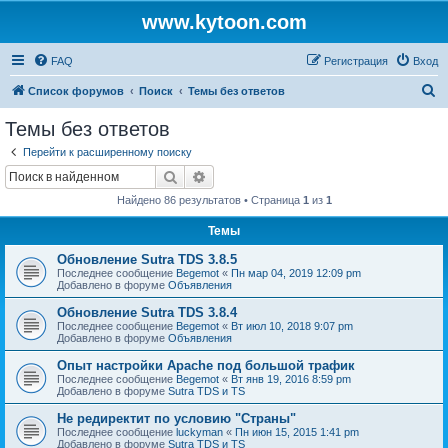
www.kytoon.com
FAQ
Регистрация
Вход
П
Список форумов
Поиск
Темы без ответов
о
Темы без ответов
и
Перейти к расширенному поиску
с
Поиск
Расширенный поиск
к
Найдено 86 результатов • Страница
1
из
1
Темы
Обновление Sutra TDS 3.8.5
Последнее сообщение
Begemot
«
Пн мар 04, 2019 12:09 pm
Добавлено в форуме
Объявления
Обновление Sutra TDS 3.8.4
Последнее сообщение
Begemot
«
Вт июл 10, 2018 9:07 pm
Добавлено в форуме
Объявления
Опыт настройки Apache под большой трафик
Последнее сообщение
Begemot
«
Вт янв 19, 2016 8:59 pm
Добавлено в форуме
Sutra TDS и TS
Не редиректит по условию "Страны"
Последнее сообщение
luckyman
«
Пн июн 15, 2015 1:41 pm
Добавлено в форуме
Sutra TDS и TS