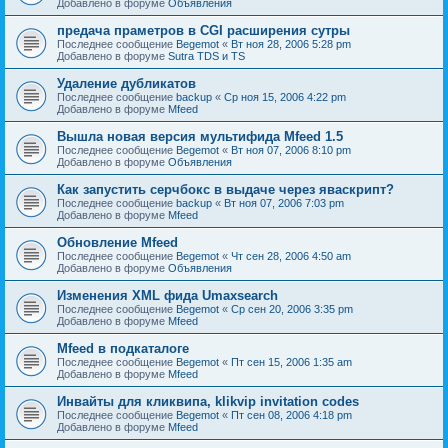
Добавлено в форуме
Объявления
предача праметров в CGI расширения сутры
Последнее сообщение
Begemot
«
Вт ноя 28, 2006 5:28 pm
Добавлено в форуме
Sutra TDS и TS
Удаление дубликатов
Последнее сообщение
backup
«
Ср ноя 15, 2006 4:22 pm
Добавлено в форуме
Mfeed
Вышла новая версия мультифида Mfeed 1.5
Последнее сообщение
Begemot
«
Вт ноя 07, 2006 8:10 pm
Добавлено в форуме
Объявления
Как запустить серчбокс в выдаче через яваскрипт?
Последнее сообщение
backup
«
Вт ноя 07, 2006 7:03 pm
Добавлено в форуме
Mfeed
Обновление Mfeed
Последнее сообщение
Begemot
«
Чт сен 28, 2006 4:50 am
Добавлено в форуме
Объявления
Изменения XML фида Umaxsearch
Последнее сообщение
Begemot
«
Ср сен 20, 2006 3:35 pm
Добавлено в форуме
Mfeed
Mfeed в подкаталоге
Последнее сообщение
Begemot
«
Пт сен 15, 2006 1:35 am
Добавлено в форуме
Mfeed
Инвайты для кликвипа, klikvip invitation codes
Последнее сообщение
Begemot
«
Пт сен 08, 2006 4:18 pm
Добавлено в форуме
Mfeed