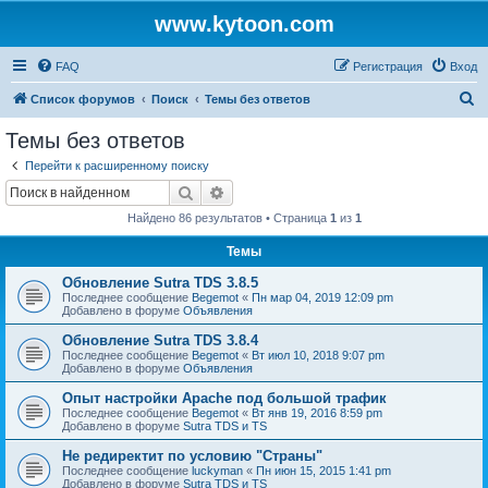
www.kytoon.com
FAQ
Регистрация
Вход
П
Список форумов
Поиск
Темы без ответов
о
Темы без ответов
и
Перейти к расширенному поиску
с
Поиск
Расширенный поиск
к
Найдено 86 результатов • Страница
1
из
1
Темы
Обновление Sutra TDS 3.8.5
Последнее сообщение
Begemot
«
Пн мар 04, 2019 12:09 pm
Добавлено в форуме
Объявления
Обновление Sutra TDS 3.8.4
Последнее сообщение
Begemot
«
Вт июл 10, 2018 9:07 pm
Добавлено в форуме
Объявления
Опыт настройки Apache под большой трафик
Последнее сообщение
Begemot
«
Вт янв 19, 2016 8:59 pm
Добавлено в форуме
Sutra TDS и TS
Не редиректит по условию "Страны"
Последнее сообщение
luckyman
«
Пн июн 15, 2015 1:41 pm
Добавлено в форуме
Sutra TDS и TS