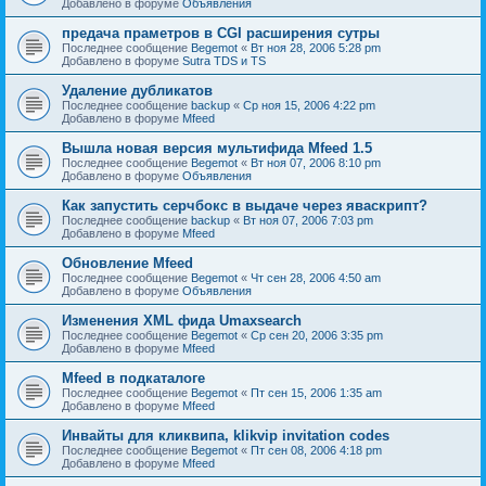
Добавлено в форуме
Объявления
предача праметров в CGI расширения сутры
Последнее сообщение
Begemot
«
Вт ноя 28, 2006 5:28 pm
Добавлено в форуме
Sutra TDS и TS
Удаление дубликатов
Последнее сообщение
backup
«
Ср ноя 15, 2006 4:22 pm
Добавлено в форуме
Mfeed
Вышла новая версия мультифида Mfeed 1.5
Последнее сообщение
Begemot
«
Вт ноя 07, 2006 8:10 pm
Добавлено в форуме
Объявления
Как запустить серчбокс в выдаче через яваскрипт?
Последнее сообщение
backup
«
Вт ноя 07, 2006 7:03 pm
Добавлено в форуме
Mfeed
Обновление Mfeed
Последнее сообщение
Begemot
«
Чт сен 28, 2006 4:50 am
Добавлено в форуме
Объявления
Изменения XML фида Umaxsearch
Последнее сообщение
Begemot
«
Ср сен 20, 2006 3:35 pm
Добавлено в форуме
Mfeed
Mfeed в подкаталоге
Последнее сообщение
Begemot
«
Пт сен 15, 2006 1:35 am
Добавлено в форуме
Mfeed
Инвайты для кликвипа, klikvip invitation codes
Последнее сообщение
Begemot
«
Пт сен 08, 2006 4:18 pm
Добавлено в форуме
Mfeed