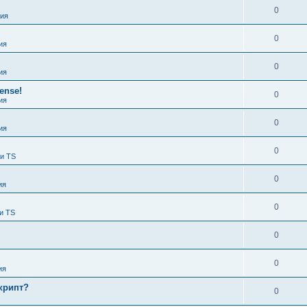
0
ия
0
ия
0
ия
ense!
0
ия
0
ия
0
 и TS
0
ия
0
и TS
0
0
ия
крипт?
0