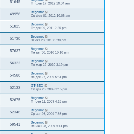
51645
Пт фев 17, 2012 10:34 am
Begemot
49958
Ср фев 01, 2012 10:08 am
Begemot
51825
Пт дек 09, 2011 2:25 pm
Begemot
51730
Чт окт 28, 2010 5:30 pm
Begemot
57637
Пн авг 30, 2010 10:10 am
Begemot
56322
Пн мар 22, 2010 3:19 pm
Begemot
54580
Вс дек 27, 2009 5:51 pm
GT-SEO
52133
Сб дек 26, 2009 3:15 pm
Begemot
52675
Пт сен 11, 2009 4:15 pm
Begemot
52346
Ср авг 26, 2009 7:36 pm
Begemot
59541
Вс июн 28, 2009 9:41 pm