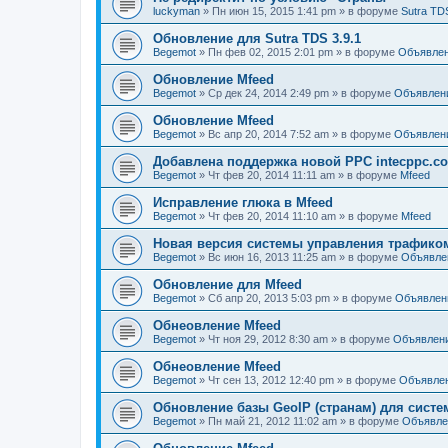
luckyman
»
Пн июн 15, 2015 1:41 pm
» в форуме
Sutra TD
Обновление для Sutra TDS 3.9.1
Begemot
»
Пн фев 02, 2015 2:01 pm
» в форуме
Объявле
Обновление Mfeed
Begemot
»
Ср дек 24, 2014 2:49 pm
» в форуме
Объявлен
Обновление Mfeed
Begemot
»
Вс апр 20, 2014 7:52 am
» в форуме
Объявлен
Добавлена поддержка новой PPC intecppc.c
Begemot
»
Чт фев 20, 2014 11:11 am
» в форуме
Mfeed
Исправление глюка в Mfeed
Begemot
»
Чт фев 20, 2014 11:10 am
» в форуме
Mfeed
Новая версия системы управления трафиком S
Begemot
»
Вс июн 16, 2013 11:25 am
» в форуме
Объявле
Обновление для Mfeed
Begemot
»
Сб апр 20, 2013 5:03 pm
» в форуме
Объявлен
Обнеовление Mfeed
Begemot
»
Чт ноя 29, 2012 8:30 am
» в форуме
Объявлен
Обнеовление Mfeed
Begemot
»
Чт сен 13, 2012 12:40 pm
» в форуме
Объявле
Обновление базы GeoIP (странам) для сист
Begemot
»
Пн май 21, 2012 11:02 am
» в форуме
Объявле