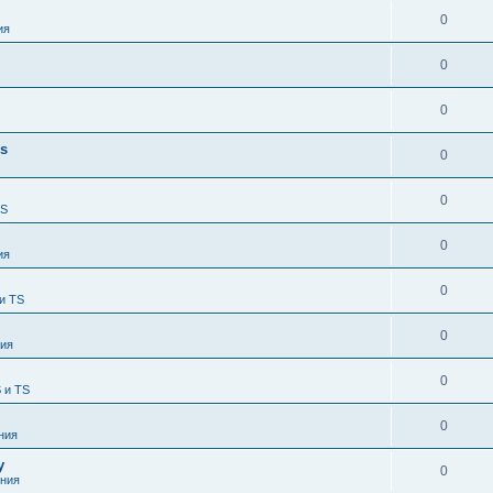
0
ия
0
0
es
0
0
TS
0
ия
0
и TS
0
ия
0
 и TS
0
ния
у
0
ния