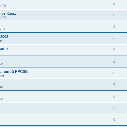
0
и TS
от Kass.
0
и TS
0
и TS
 2008
0
ия
и :)
0
0
ия
ка новой PPCSE
0
ния
0
ия
0
ия
0
0