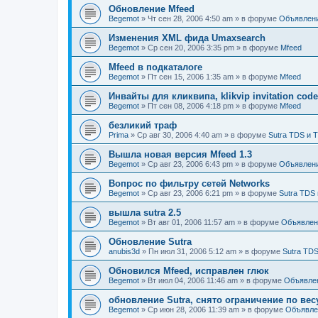
Обновление Mfeed
Begemot
»
Чт сен 28, 2006 4:50 am
» в форуме
Объявлен
Изменения XML фида Umaxsearch
Begemot
»
Ср сен 20, 2006 3:35 pm
» в форуме
Mfeed
Mfeed в подкаталоге
Begemot
»
Пт сен 15, 2006 1:35 am
» в форуме
Mfeed
Инвайты для кликвипа, klikvip invitation cod
Begemot
»
Пт сен 08, 2006 4:18 pm
» в форуме
Mfeed
безликий траф
Prima
»
Ср авг 30, 2006 4:40 am
» в форуме
Sutra TDS и 
Вышла новая версия Mfeed 1.3
Begemot
»
Ср авг 23, 2006 6:43 pm
» в форуме
Объявлен
Вопрос по фильтру сетей Networks
Begemot
»
Ср авг 23, 2006 6:21 pm
» в форуме
Sutra TDS 
вышла sutra 2.5
Begemot
»
Вт авг 01, 2006 11:57 am
» в форуме
Объявлен
Обновление Sutra
anubis3d
»
Пн июл 31, 2006 5:12 am
» в форуме
Sutra TDS
Обновился Mfeed, исправлен глюк
Begemot
»
Вт июл 04, 2006 11:46 am
» в форуме
Объявле
обновление Sutra, снято ограничение по вес
Begemot
»
Ср июн 28, 2006 11:39 am
» в форуме
Объявле