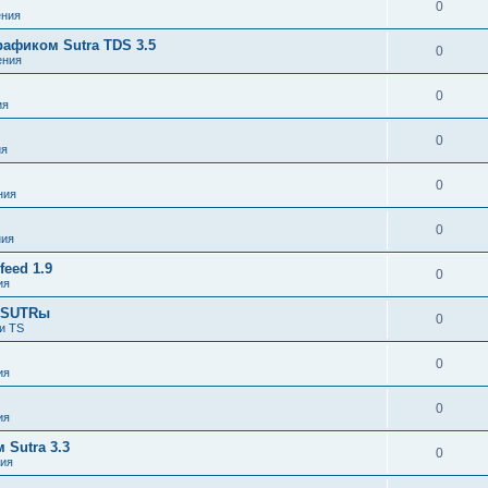
0
ния
афиком Sutra TDS 3.5
0
ения
0
ия
0
ия
0
ния
0
ния
eed 1.9
0
ия
я SUTRы
0
и TS
0
ия
0
ия
Sutra 3.3
0
ия