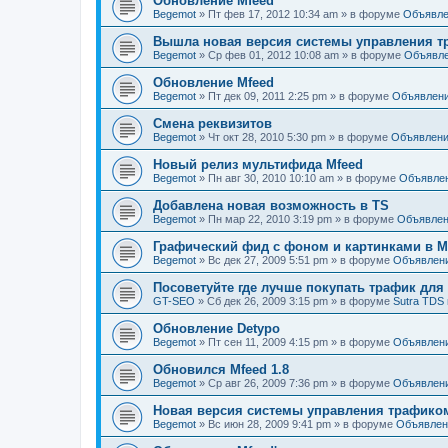
Обновление Mfeed
Begemot
»
Пт фев 17, 2012 10:34 am
» в форуме
Объявле
Вышла новая версия системы управления тр
Begemot
»
Ср фев 01, 2012 10:08 am
» в форуме
Объявл
Обновление Mfeed
Begemot
»
Пт дек 09, 2011 2:25 pm
» в форуме
Объявлен
Смена реквизитов
Begemot
»
Чт окт 28, 2010 5:30 pm
» в форуме
Объявлен
Новый релиз мультифида Mfeed
Begemot
»
Пн авг 30, 2010 10:10 am
» в форуме
Объявле
Добавлена новая возможность в TS
Begemot
»
Пн мар 22, 2010 3:19 pm
» в форуме
Объявле
Графический фид с фоном и картинками в Mf
Begemot
»
Вс дек 27, 2009 5:51 pm
» в форуме
Объявлен
Посоветуйте где лучше покупать трафик дл
GT-SEO
»
Сб дек 26, 2009 3:15 pm
» в форуме
Sutra TDS 
Обновление Detypo
Begemot
»
Пт сен 11, 2009 4:15 pm
» в форуме
Объявлен
Обновился Mfeed 1.8
Begemot
»
Ср авг 26, 2009 7:36 pm
» в форуме
Объявлен
Новая версия системы управления трафиком 
Begemot
»
Вс июн 28, 2009 9:41 pm
» в форуме
Объявлен