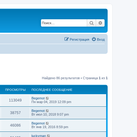
Поиск
Расширенный по
Регистрация
Вход
Найдено 86 результатов • Страница
1
из
1
ПРОСМОТРЫ
ПОСЛЕДНЕЕ СООБЩЕНИЕ
Begemot
113049
Пн мар 04, 2019 12:09 pm
Begemot
38757
Вт июл 10, 2018 9:07 pm
Begemot
46086
Вт янв 19, 2016 8:59 pm
luckyman