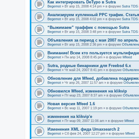
Как интегрировать DeTypo в Sutra
Begemot
»
Вт апр 15, 2008 4:14 pm
» в форуме
Sutra TDS 
Анализируем купленный PPC трафик. Статья 
Begemot
»
Вт апр 15, 2008 4:02 pm
» в форуме
Sutra TDS 
“Выжимаем” траффик с помощью Sutra
Begemot
»
Вт апр 15, 2008 3:48 pm
» в форуме
Sutra TDS 
Объявления за период с мая 2007 по апрель
Begemot
»
Вт апр 15, 2008 2:36 pm
» в форуме
Объявлен
Внимание! Всем кто пользуется мультифидам
Begemot
»
Пн апр 14, 2008 8:45 pm
» в форуме
Mfeed
Sutra, родные бинарники для Freebsd 6.x
Begemot
»
Чт май 24, 2007 8:41 pm
» в форуме
Объявлен
Обновление для Mfeed, добавлена поддерж
Begemot
»
Чт апр 26, 2007 11:57 am
» в форуме
Объявле
Обновился Mfeed, изменения на klikvip
Begemot
»
Пт мар 23, 2007 8:37 am
» в форуме
Объявлен
Новая версия Mfeed 1.6
Begemot
»
Вс мар 11, 2007 1:19 pm
» в форуме
Объявлен
изменения на klikvip'е
Begemot
»
Пт мар 09, 2007 11:06 am
» в форуме
Mfeed
Изменения XML фида Umaxsearch 2
Begemot
»
Сб фев 24, 2007 12:27 pm
» в форуме
Mfeed