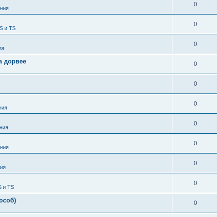
0
ния
0
S и TS
0
ия
а дорвее
0
0
0
ния
0
ния
0
ния
0
ия
0
S и TS
особ)
0