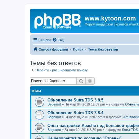
www.kytoon.com
Форум поддержки скриптов www.k
Ссылки
FAQ
Список форумов
Поиск
Темы без ответов
Темы без ответов
Перейти к расширенному поиску
Поиск
Расширенный поиск
ТЕМЫ
Обновление Sutra TDS 3.8.5
Begemot
»
Пн мар 04, 2019 12:09 pm
» в форуме
Объявле
Обновление Sutra TDS 3.8.4
Begemot
»
Вт июл 10, 2018 9:07 pm
» в форуме
Объявлен
Опыт настройки Apache под большой трафи
Begemot
»
Вт янв 19, 2016 8:59 pm
» в форуме
Sutra TDS 
Не редиректит по условию "Страны"