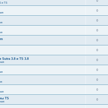
0
S и TS
0
ния
0
ия
0
ия
om
0
0
utra 3.8 и TS 3.8
0
ния
0
ия
0
ия
0
ния
емы TS
0
ния