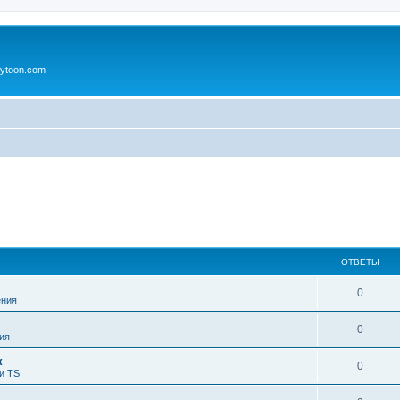
ytoon.com
ОТВЕТЫ
0
ния
0
ия
к
0
и TS