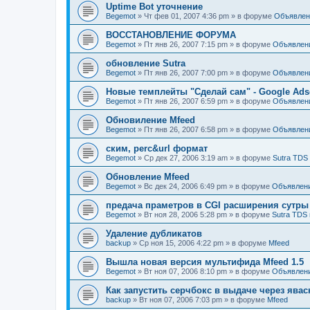
Uptime Bot уточнение
Begemot
»
Чт фев 01, 2007 4:36 pm
» в форуме
Объявлен
ВОССТАНОВЛЕНИЕ ФОРУМА
Begemot
»
Пт янв 26, 2007 7:15 pm
» в форуме
Объявлен
обновление Sutra
Begemot
»
Пт янв 26, 2007 7:00 pm
» в форуме
Объявлен
Новые темплейты "Cделай сам" - Google Ads
Begemot
»
Пт янв 26, 2007 6:59 pm
» в форуме
Объявлен
Обновиление Mfeed
Begemot
»
Пт янв 26, 2007 6:58 pm
» в форуме
Объявлен
ским, perc&url формат
Begemot
»
Ср дек 27, 2006 3:19 am
» в форуме
Sutra TDS
Обновление Mfeed
Begemot
»
Вс дек 24, 2006 6:49 pm
» в форуме
Объявлен
предача праметров в CGI расширения сутры
Begemot
»
Вт ноя 28, 2006 5:28 pm
» в форуме
Sutra TDS 
Удаление дубликатов
backup
»
Ср ноя 15, 2006 4:22 pm
» в форуме
Mfeed
Вышла новая версия мультифида Mfeed 1.5
Begemot
»
Вт ноя 07, 2006 8:10 pm
» в форуме
Объявлен
Как запустить серчбокс в выдаче через явас
backup
»
Вт ноя 07, 2006 7:03 pm
» в форуме
Mfeed