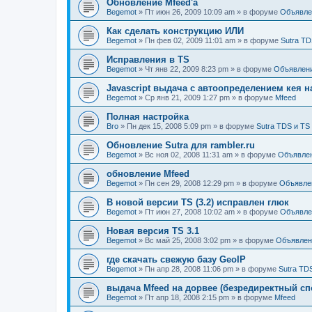
Обновление Mfeed'а
Begemot
»
Пт июн 26, 2009 10:09 am
» в форуме
Объявле
Как сделать конструкцию ИЛИ
Begemot
»
Пн фев 02, 2009 11:01 am
» в форуме
Sutra TD
Исправления в TS
Begemot
»
Чт янв 22, 2009 8:23 pm
» в форуме
Объявлен
Javascript выдача с автоопределением кея н
Begemot
»
Ср янв 21, 2009 1:27 pm
» в форуме
Mfeed
Полная настройка
Bro
»
Пн дек 15, 2008 5:09 pm
» в форуме
Sutra TDS и TS
Обновление Sutra для rambler.ru
Begemot
»
Вс ноя 02, 2008 11:31 am
» в форуме
Объявле
обновление Mfeed
Begemot
»
Пн сен 29, 2008 12:29 pm
» в форуме
Объявле
В новой версии TS (3.2) исправлен глюк
Begemot
»
Пт июн 27, 2008 10:02 am
» в форуме
Объявле
Новая версия TS 3.1
Begemot
»
Вс май 25, 2008 3:02 pm
» в форуме
Объявлен
где скачать свежую базу GeoIP
Begemot
»
Пн апр 28, 2008 11:06 pm
» в форуме
Sutra TD
выдача Mfeed на дорвее (безредиректный сп
Begemot
»
Пт апр 18, 2008 2:15 pm
» в форуме
Mfeed