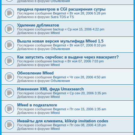
Добавлено в форуме
Объявления
предача праметров в CGI расширения сутры
Последнее сообщение
Begemot
«
Вт ноя 28, 2006 5:28 pm
Добавлено в форуме
Sutra TDS и TS
Удаление дубликатов
Последнее сообщение
backup
«
Ср ноя 15, 2006 4:22 pm
Добавлено в форуме
Mfeed
Вышла новая версия мультифида Mfeed 1.5
Последнее сообщение
Begemot
«
Вт ноя 07, 2006 8:10 pm
Добавлено в форуме
Объявления
Как запустить серчбокс в выдаче через яваскрипт?
Последнее сообщение
backup
«
Вт ноя 07, 2006 7:03 pm
Добавлено в форуме
Mfeed
Обновление Mfeed
Последнее сообщение
Begemot
«
Чт сен 28, 2006 4:50 am
Добавлено в форуме
Объявления
Изменения XML фида Umaxsearch
Последнее сообщение
Begemot
«
Ср сен 20, 2006 3:35 pm
Добавлено в форуме
Mfeed
Mfeed в подкаталоге
Последнее сообщение
Begemot
«
Пт сен 15, 2006 1:35 am
Добавлено в форуме
Mfeed
Инвайты для кликвипа, klikvip invitation codes
Последнее сообщение
Begemot
«
Пт сен 08, 2006 4:18 pm
Добавлено в форуме
Mfeed