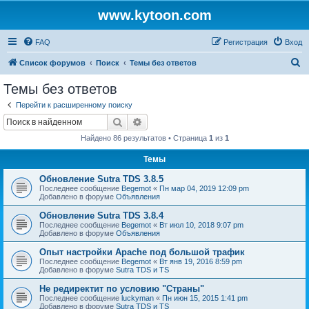
www.kytoon.com
FAQ
Регистрация
Вход
П
Список форумов
Поиск
Темы без ответов
о
Темы без ответов
и
Перейти к расширенному поиску
с
Поиск
Расширенный поиск
к
Найдено 86 результатов • Страница
1
из
1
Темы
Обновление Sutra TDS 3.8.5
Последнее сообщение
Begemot
«
Пн мар 04, 2019 12:09 pm
Добавлено в форуме
Объявления
Обновление Sutra TDS 3.8.4
Последнее сообщение
Begemot
«
Вт июл 10, 2018 9:07 pm
Добавлено в форуме
Объявления
Опыт настройки Apache под большой трафик
Последнее сообщение
Begemot
«
Вт янв 19, 2016 8:59 pm
Добавлено в форуме
Sutra TDS и TS
Не редиректит по условию "Страны"
Последнее сообщение
luckyman
«
Пн июн 15, 2015 1:41 pm
Добавлено в форуме
Sutra TDS и TS