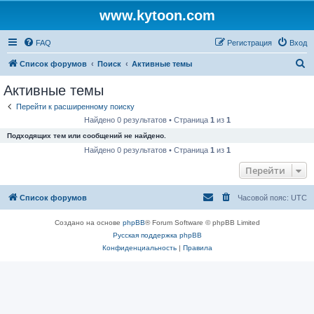
www.kytoon.com
FAQ
Регистрация
Вход
П
Список форумов
Поиск
Активные темы
о
Активные темы
и
Перейти к расширенному поиску
с
Найдено 0 результатов • Страница
1
из
1
к
Подходящих тем или сообщений не найдено.
Найдено 0 результатов • Страница
1
из
1
Перейти
Список форумов
Часовой пояс:
UTC
Создано на основе
phpBB
® Forum Software © phpBB Limited
Русская поддержка phpBB
Конфиденциальность
|
Правила