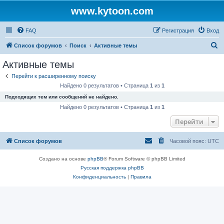
www.kytoon.com
FAQ
Регистрация
Вход
П
Список форумов
Поиск
Активные темы
о
Активные темы
и
Перейти к расширенному поиску
с
Найдено 0 результатов • Страница
1
из
1
к
Подходящих тем или сообщений не найдено.
Найдено 0 результатов • Страница
1
из
1
Перейти
Список форумов
Часовой пояс:
UTC
Создано на основе
phpBB
® Forum Software © phpBB Limited
Русская поддержка phpBB
Конфиденциальность
|
Правила