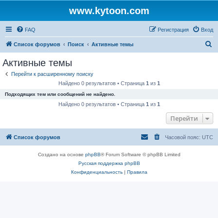
www.kytoon.com
FAQ
Регистрация
Вход
П
Список форумов
Поиск
Активные темы
о
Активные темы
и
Перейти к расширенному поиску
с
Найдено 0 результатов • Страница
1
из
1
к
Подходящих тем или сообщений не найдено.
Найдено 0 результатов • Страница
1
из
1
Перейти
Список форумов
Часовой пояс:
UTC
Создано на основе
phpBB
® Forum Software © phpBB Limited
Русская поддержка phpBB
Конфиденциальность
|
Правила