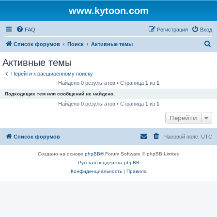
www.kytoon.com
FAQ
Регистрация
Вход
П
Список форумов
Поиск
Активные темы
о
Активные темы
и
Перейти к расширенному поиску
с
Найдено 0 результатов • Страница
1
из
1
к
Подходящих тем или сообщений не найдено.
Найдено 0 результатов • Страница
1
из
1
Перейти
Список форумов
Часовой пояс:
UTC
Создано на основе
phpBB
® Forum Software © phpBB Limited
Русская поддержка phpBB
Конфиденциальность
|
Правила