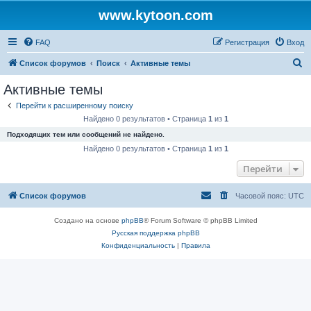
www.kytoon.com
FAQ
Регистрация
Вход
П
Список форумов
Поиск
Активные темы
о
Активные темы
и
Перейти к расширенному поиску
с
Найдено 0 результатов • Страница
1
из
1
к
Подходящих тем или сообщений не найдено.
Найдено 0 результатов • Страница
1
из
1
Перейти
Список форумов
Часовой пояс:
UTC
Создано на основе
phpBB
® Forum Software © phpBB Limited
Русская поддержка phpBB
Конфиденциальность
|
Правила