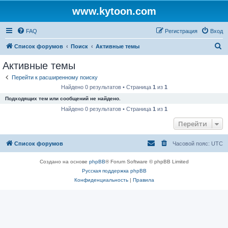
www.kytoon.com
FAQ
Регистрация
Вход
П
Список форумов
Поиск
Активные темы
о
Активные темы
и
Перейти к расширенному поиску
с
Найдено 0 результатов • Страница
1
из
1
к
Подходящих тем или сообщений не найдено.
Найдено 0 результатов • Страница
1
из
1
Перейти
Список форумов
Часовой пояс:
UTC
Создано на основе
phpBB
® Forum Software © phpBB Limited
Русская поддержка phpBB
Конфиденциальность
|
Правила