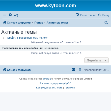
www.kytoon.com
FAQ
Регистрация
Вход
П
Список форумов
Поиск
Активные темы
о
Активные темы
и
Перейти к расширенному поиску
с
Найдено 0 результатов • Страница
1
из
1
к
Подходящих тем или сообщений не найдено.
Найдено 0 результатов • Страница
1
из
1
Перейти
Список форумов
Часовой пояс:
UTC
Создано на основе
phpBB
® Forum Software © phpBB Limited
Русская поддержка phpBB
Конфиденциальность
|
Правила