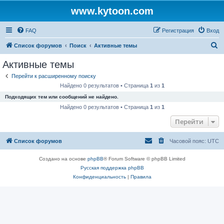
www.kytoon.com
FAQ
Регистрация
Вход
П
Список форумов
Поиск
Активные темы
о
Активные темы
и
Перейти к расширенному поиску
с
Найдено 0 результатов • Страница
1
из
1
к
Подходящих тем или сообщений не найдено.
Найдено 0 результатов • Страница
1
из
1
Перейти
Список форумов
Часовой пояс:
UTC
Создано на основе
phpBB
® Forum Software © phpBB Limited
Русская поддержка phpBB
Конфиденциальность
|
Правила