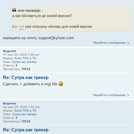
msn
писал(а):
↑
а как обновиться до новой версии?
п.с.
тут
уже опасаны обновы для новой версии
напишите на почту support()kytoon.com
Перейти к сообщению
Begemot
Чт июн 20, 2019 7:49 am
Форум:
Sutra TDS и TS
Тема:
Сутра как трекер
Ответы:
3
Просмотры:
70519
Re: Сутра как трекер
Сделать = добавить в код tds
Перейти к сообщению
Begemot
Ср июн 05, 2019 7:33 am
Форум:
Sutra TDS и TS
Тема:
Сутра как трекер
Ответы:
3
Просмотры:
70519
Re: Сутра как трекер