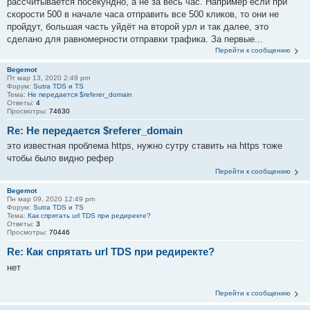
рассчитывается посекундно, а не за весь час. Например если при
скорости 500 в начале часа отправить все 500 кликов, то они не
пройдут, большая часть уйдёт на второй урл и так далее, это
сделано для равномерности отправки трафика. За первые...
Перейти к сообщению
Begemot
Пт мар 13, 2020 2:49 pm
Форум:
Sutra TDS и TS
Тема:
Не передается $referer_domain
Ответы:
4
Просмотры:
74630
Re: Не передается $referer_domain
это известная проблема https, нужно сутру ставить на https тоже
чтобы было видно рефер
Перейти к сообщению
Begemot
Пн мар 09, 2020 12:49 pm
Форум:
Sutra TDS и TS
Тема:
Как спрятать url TDS при редиректе?
Ответы:
3
Просмотры:
70446
Re: Как спрятать url TDS при редиректе?
нет
Перейти к сообщению