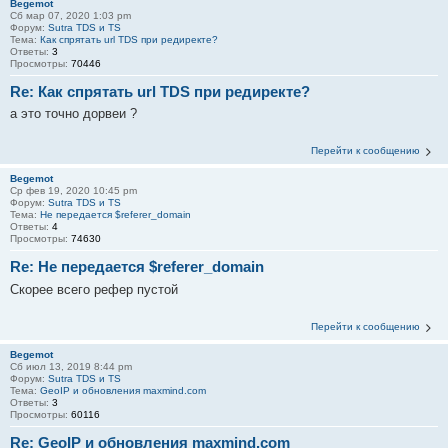
Begemot
Сб мар 07, 2020 1:03 pm
Форум:
Sutra TDS и TS
Тема:
Как спрятать url TDS при редиректе?
Ответы:
3
Просмотры:
70446
Re: Как спрятать url TDS при редиректе?
а это точно дорвеи ?
Перейти к сообщению
Begemot
Ср фев 19, 2020 10:45 pm
Форум:
Sutra TDS и TS
Тема:
Не передается $referer_domain
Ответы:
4
Просмотры:
74630
Re: Не передается $referer_domain
Скорее всего рефер пустой
Перейти к сообщению
Begemot
Сб июл 13, 2019 8:44 pm
Форум:
Sutra TDS и TS
Тема:
GeoIP и обновления maxmind.com
Ответы:
3
Просмотры:
60116
Re: GeoIP и обновления maxmind.com