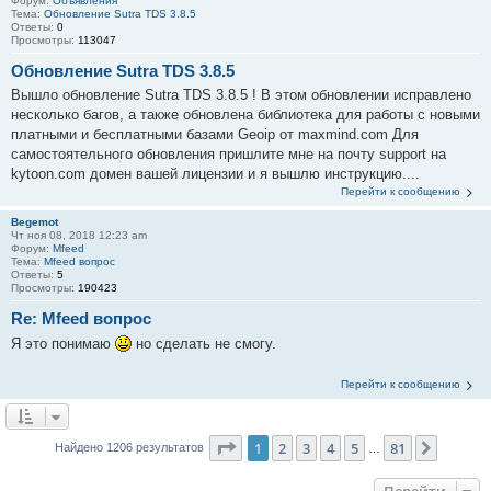
Форум:
Объявления
Тема:
Обновление Sutra TDS 3.8.5
Ответы:
0
Просмотры:
113047
Обновление Sutra TDS 3.8.5
Вышло обновление Sutra TDS 3.8.5 ! В этом обновлении исправлено
несколько багов, а также обновлена библиотека для работы с новыми
платными и бесплатными базами Geoip от maxmind.com Для
самостоятельного обновления пришлите мне на почту support на
kytoon.com домен вашей лицензии и я вышлю инструкцию....
Перейти к сообщению
Begemot
Чт ноя 08, 2018 12:23 am
Форум:
Mfeed
Тема:
Mfeed вопрос
Ответы:
5
Просмотры:
190423
Re: Mfeed вопрос
Я это понимаю
но сделать не смогу.
Перейти к сообщению
Страница
1
из
81
1
2
3
4
5
81
След.
Найдено 1206 результатов
…
Перейти