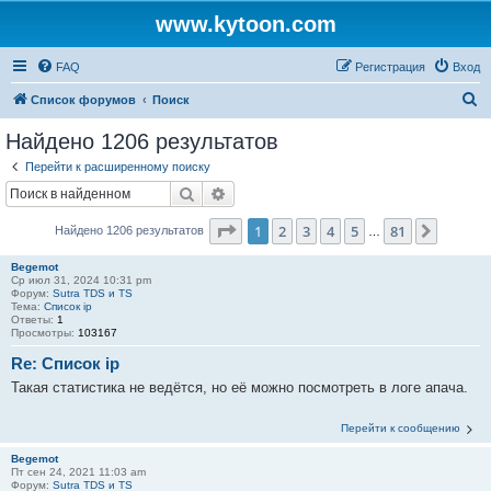
www.kytoon.com
FAQ
Регистрация
Вход
П
Список форумов
Поиск
о
Найдено 1206 результатов
и
Перейти к расширенному поиску
с
Поиск
Расширенный поиск
к
Страница
1
из
81
1
2
3
4
5
81
След.
Найдено 1206 результатов
…
Begemot
Ср июл 31, 2024 10:31 pm
Форум:
Sutra TDS и TS
Тема:
Список ip
Ответы:
1
Просмотры:
103167
Re: Список ip
Такая статистика не ведётся, но её можно посмотреть в логе апача.
Перейти к сообщению
Begemot
Пт сен 24, 2021 11:03 am
Форум:
Sutra TDS и TS