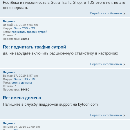
Ростбеки и пиксели есть в Sutra Traffic Shop, в TDS этого нет, но это
легко сделать.
Перейти к сообщению
Begemot
Вт май 21, 2019 5:54 am
Форум:
Sutra TDS и TS
Тема:
подчитать трафик сутрой
Ответы:
1
Просмотры:
38044
Re: подчитать трафик сутрой
да, не забудьте включить расширенную статистику в настройках
Перейти к сообщению
Begemot
Вс мар 17, 2019 8:57 am
Форум:
Sutra TDS и TS
Тема:
смена домена
Ответы:
1
Просмотры:
39480
Re: смена домена
Напишите в службу поддержки support на kytoon.com
Перейти к сообщению
Begemot
Пн мар 04, 2019 12:09 pm