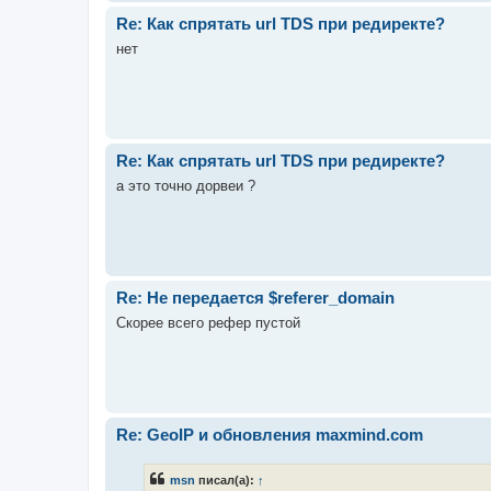
Re: Как спрятать url TDS при редиректе?
нет
Re: Как спрятать url TDS при редиректе?
а это точно дорвеи ?
Re: Не передается $referer_domain
Скорее всего рефер пустой
Re: GeoIP и обновления maxmind.com
msn
писал(а):
↑