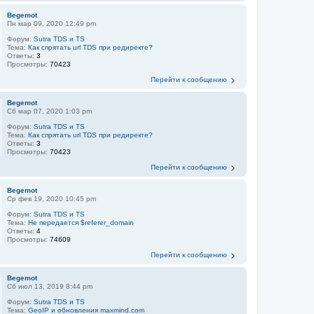
Begemot
Пн мар 09, 2020 12:49 pm
Форум:
Sutra TDS и TS
Тема:
Как спрятать url TDS при редиректе?
Ответы:
3
Просмотры:
70423
Перейти к сообщению
Begemot
Сб мар 07, 2020 1:03 pm
Форум:
Sutra TDS и TS
Тема:
Как спрятать url TDS при редиректе?
Ответы:
3
Просмотры:
70423
Перейти к сообщению
Begemot
Ср фев 19, 2020 10:45 pm
Форум:
Sutra TDS и TS
Тема:
Не передается $referer_domain
Ответы:
4
Просмотры:
74609
Перейти к сообщению
Begemot
Сб июл 13, 2019 8:44 pm
Форум:
Sutra TDS и TS
Тема:
GeoIP и обновления maxmind.com