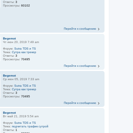
Ответы:
3
Просмотры:
60102
Перейти к сообщению
Begemot
Чт июн 20, 2019 7:49 am
Форум:
Sutra TDS и TS
Тема:
Сутра как трекер
Ответы:
3
Просмотры:
70495
Перейти к сообщению
Begemot
Ср июн 05, 2019 7:33 am
Форум:
Sutra TDS и TS
Тема:
Сутра как трекер
Ответы:
3
Просмотры:
70495
Перейти к сообщению
Begemot
Вт май 21, 2019 5:54 am
Форум:
Sutra TDS и TS
Тема:
подчитать трафик сутрой
Ответы:
1