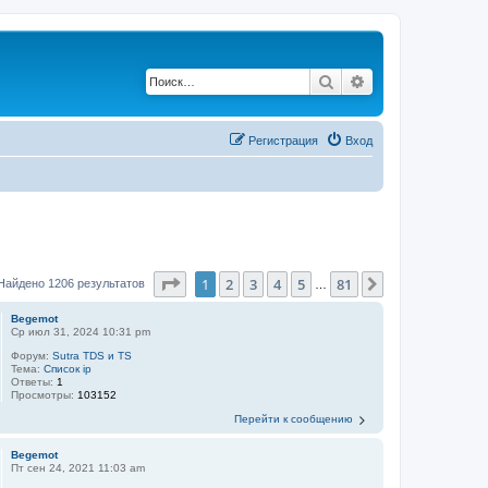
Поиск
Расширенный по
Регистрация
Вход
Страница
1
из
81
1
2
3
4
5
81
След.
Найдено 1206 результатов
…
Begemot
Ср июл 31, 2024 10:31 pm
Форум:
Sutra TDS и TS
Тема:
Список ip
Ответы:
1
Просмотры:
103152
Перейти к сообщению
Begemot
Пт сен 24, 2021 11:03 am