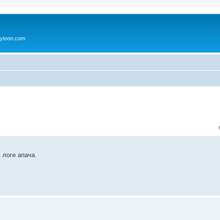
ytoon.com
 логе апача.