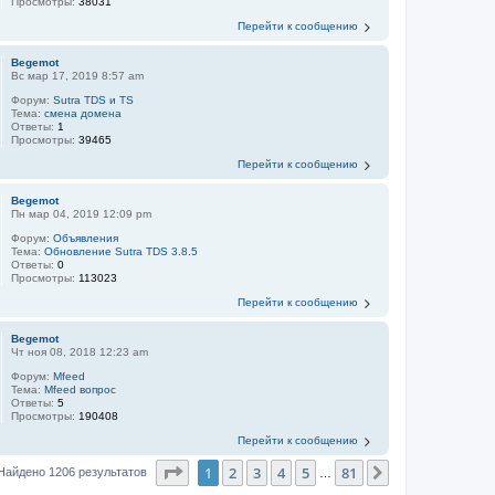
Просмотры:
38031
Перейти к сообщению
Begemot
Вс мар 17, 2019 8:57 am
Форум:
Sutra TDS и TS
Тема:
смена домена
Ответы:
1
Просмотры:
39465
Перейти к сообщению
Begemot
Пн мар 04, 2019 12:09 pm
Форум:
Объявления
Тема:
Обновление Sutra TDS 3.8.5
Ответы:
0
Просмотры:
113023
Перейти к сообщению
Begemot
Чт ноя 08, 2018 12:23 am
Форум:
Mfeed
Тема:
Mfeed вопрос
Ответы:
5
Просмотры:
190408
Перейти к сообщению
Страница
1
из
81
1
2
3
4
5
81
След.
Найдено 1206 результатов
…