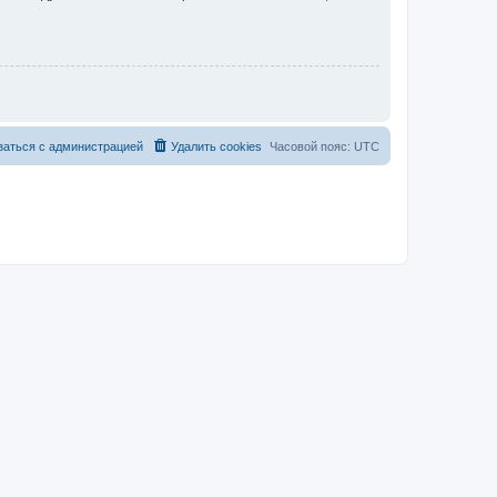
заться с администрацией
Удалить cookies
Часовой пояс:
UTC