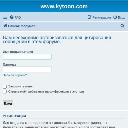
www.kytoon.com
FAQ
Регистрация
Вход
П
Список форумов
о
Вам необходимо авторизоваться для цитирования
и
сообщений в этом форуме.
с
Имя пользователя:
к
Пароль:
Забыли пароль?
Запомнить меня
Скрыть моё пребывание на конференции в этот раз
РЕГИСТРАЦИЯ
Для входа на конференцию вы должны быть зарегистрированы.
Регистрация занимает всего несколько минут, но предоставляет вам