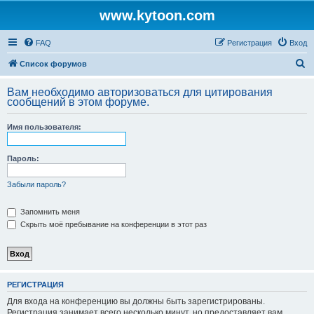
www.kytoon.com
FAQ
Регистрация
Вход
П
Список форумов
о
Вам необходимо авторизоваться для цитирования
и
сообщений в этом форуме.
с
Имя пользователя:
к
Пароль:
Забыли пароль?
Запомнить меня
Скрыть моё пребывание на конференции в этот раз
РЕГИСТРАЦИЯ
Для входа на конференцию вы должны быть зарегистрированы.
Регистрация занимает всего несколько минут, но предоставляет вам