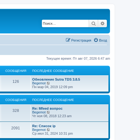
Поиск
Расширенный по
Регистрация
Вход
Текущее время: Пт авг 07, 2026 6:47 am
СООБЩЕНИЯ
ПОСЛЕДНЕЕ СООБЩЕНИЕ
Обновление Sutra TDS 3.8.5
126
П
Begemot
е
Пн мар 04, 2019 12:09 pm
р
е
й
СООБЩЕНИЯ
ПОСЛЕДНЕЕ СООБЩЕНИЕ
т
и
Re: Mfeed вопрос
к
328
П
Begemot
п
е
Чт ноя 08, 2018 12:23 am
о
р
с
е
л
Re: Список ip
й
2091
е
П
Begemot
т
д
е
Ср июл 31, 2024 10:31 pm
и
н
р
к
е