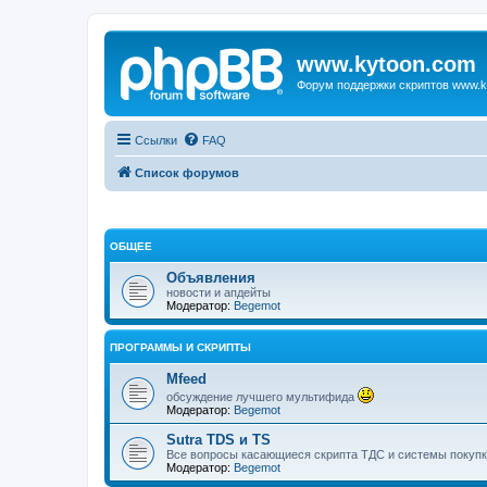
www.kytoon.com
Форум поддержки скриптов www.k
Ссылки
FAQ
Список форумов
ОБЩЕЕ
Объявления
новости и апдейты
Модератор:
Begemot
ПРОГРАММЫ И СКРИПТЫ
Mfeed
обсуждение лучшего мультифида
Модератор:
Begemot
Sutra TDS и TS
Все вопросы касающиеся скрипта ТДС и системы покупк
Модератор:
Begemot