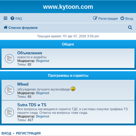
www.kytoon.com
FAQ
Регистрация
Вход
П
Список форумов
о
Текущее время: Пт авг 07, 2026 3:59 pm
и
Общее
с
Объявления
к
новости и апдейты
Модератор:
Begemot
Темы:
82
Программы и скрипты
Mfeed
обсуждение лучшего мультифида
Модератор:
Begemot
Темы:
65
Sutra TDS и TS
Все вопросы касающиеся скрипта ТДС и системы покупки трафика TS
пишите сюда. Ответы на вопросы тоже сюда.
Модератор:
Begemot
Темы:
417
ВХОД
•
РЕГИСТРАЦИЯ