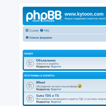
www.kytoon.com
Форум поддержки скриптов www.k
Ссылки
FAQ
Список форумов
ОБЩЕЕ
Объявления
новости и апдейты
Модератор:
Begemot
ПРОГРАММЫ И СКРИПТЫ
Mfeed
обсуждение лучшего мультифида
Модератор:
Begemot
Sutra TDS и TS
Все вопросы касающиеся скрипта ТДС и системы покупк
Модератор:
Begemot