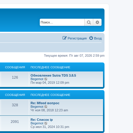
Поиск
Расширенный по
Регистрация
Вход
Текущее время: Пт авг 07, 2026 2:59 pm
СООБЩЕНИЯ
ПОСЛЕДНЕЕ СООБЩЕНИЕ
Обновление Sutra TDS 3.8.5
126
П
Begemot
е
Пн мар 04, 2019 12:09 pm
р
е
й
СООБЩЕНИЯ
ПОСЛЕДНЕЕ СООБЩЕНИЕ
т
и
Re: Mfeed вопрос
к
328
П
Begemot
п
е
Чт ноя 08, 2018 12:23 am
о
р
с
е
л
Re: Список ip
й
2091
е
П
Begemot
т
д
е
Ср июл 31, 2024 10:31 pm
и
н
р
к
е