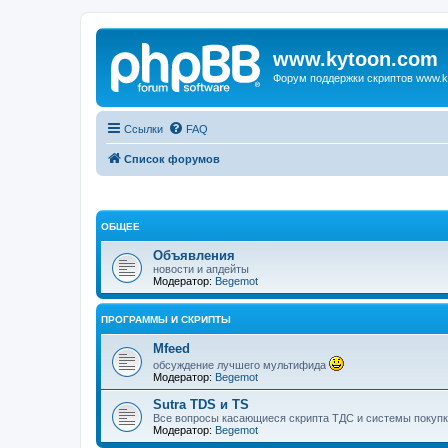
www.kytoon.com
Форум поддержки скриптов www.k
Ссылки
FAQ
Список форумов
ОБЩЕЕ
Объявления
новости и апдейты
Модератор:
Begemot
ПРОГРАММЫ И СКРИПТЫ
Mfeed
обсуждение лучшего мультифида
Модератор:
Begemot
Sutra TDS и TS
Все вопросы касающиеся скрипта ТДС и системы покупк
Модератор:
Begemot