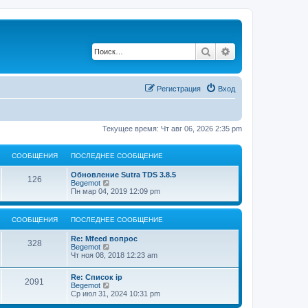
Поиск
Расширенный по
Регистрация
Вход
Текущее время: Чт авг 06, 2026 2:35 pm
СООБЩЕНИЯ
ПОСЛЕДНЕЕ СООБЩЕНИЕ
Обновление Sutra TDS 3.8.5
126
П
Begemot
е
Пн мар 04, 2019 12:09 pm
р
е
й
СООБЩЕНИЯ
ПОСЛЕДНЕЕ СООБЩЕНИЕ
т
и
Re: Mfeed вопрос
к
328
П
Begemot
п
е
Чт ноя 08, 2018 12:23 am
о
р
с
е
л
Re: Список ip
й
2091
е
П
Begemot
т
д
е
Ср июл 31, 2024 10:31 pm
и
н
р
к
е