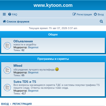
www.kytoon.com
FAQ
Регистрация
Вход
П
Список форумов
о
Текущее время: Пт авг 07, 2026 3:37 am
и
Общее
с
Объявления
к
новости и апдейты
Модератор:
Begemot
Темы:
82
Программы и скрипты
Mfeed
обсуждение лучшего мультифида
Модератор:
Begemot
Темы:
65
Sutra TDS и TS
Все вопросы касающиеся скрипта ТДС и системы покупки трафика TS
пишите сюда. Ответы на вопросы тоже сюда.
Модератор:
Begemot
Темы:
417
ВХОД
•
РЕГИСТРАЦИЯ