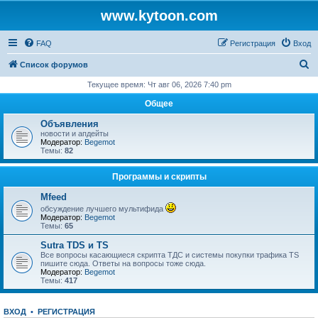
www.kytoon.com
FAQ
Регистрация
Вход
П
Список форумов
о
Текущее время: Чт авг 06, 2026 7:40 pm
и
Общее
с
Объявления
к
новости и апдейты
Модератор:
Begemot
Темы:
82
Программы и скрипты
Mfeed
обсуждение лучшего мультифида
Модератор:
Begemot
Темы:
65
Sutra TDS и TS
Все вопросы касающиеся скрипта ТДС и системы покупки трафика TS
пишите сюда. Ответы на вопросы тоже сюда.
Модератор:
Begemot
Темы:
417
ВХОД
•
РЕГИСТРАЦИЯ