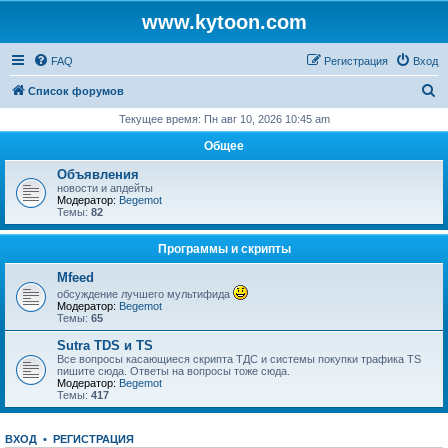
www.kytoon.com
FAQ
Регистрация
Вход
П
Список форумов
о
Текущее время: Пн авг 10, 2026 10:45 am
и
Общее
с
Объявления
к
новости и апдейты
Модератор:
Begemot
Темы:
82
Программы и скрипты
Mfeed
обсуждение лучшего мультифида
Модератор:
Begemot
Темы:
65
Sutra TDS и TS
Все вопросы касающиеся скрипта ТДС и системы покупки трафика TS
пишите сюда. Ответы на вопросы тоже сюда.
Модератор:
Begemot
Темы:
417
ВХОД
•
РЕГИСТРАЦИЯ