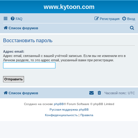
www.kytoon.com
FAQ
Регистрация
Вход
П
Список форумов
о
Восстановить пароль
и
с
Адрес email:
Адрес email, связанный с вашей учётной записью. Если вы не изменили его в
к
Личном разделе, то это адрес email, указанный вами при регистрации.
Список форумов
Часовой пояс:
UTC
Создано на основе
phpBB
® Forum Software © phpBB Limited
Русская поддержка phpBB
Конфиденциальность
|
Правила