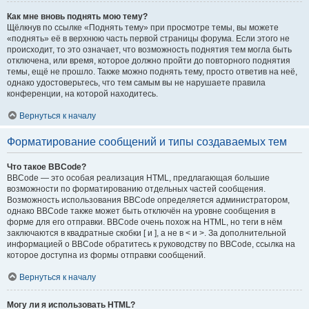
Как мне вновь поднять мою тему?
Щёлкнув по ссылке «Поднять тему» при просмотре темы, вы можете
«поднять» её в верхнюю часть первой страницы форума. Если этого не
происходит, то это означает, что возможность поднятия тем могла быть
отключена, или время, которое должно пройти до повторного поднятия
темы, ещё не прошло. Также можно поднять тему, просто ответив на неё,
однако удостоверьтесь, что тем самым вы не нарушаете правила
конференции, на которой находитесь.
Вернуться к началу
Форматирование сообщений и типы создаваемых тем
Что такое BBCode?
BBCode — это особая реализация HTML, предлагающая большие
возможности по форматированию отдельных частей сообщения.
Возможность использования BBCode определяется администратором,
однако BBCode также может быть отключён на уровне сообщения в
форме для его отправки. BBCode очень похож на HTML, но теги в нём
заключаются в квадратные скобки [ и ], а не в < и >. За дополнительной
информацией о BBCode обратитесь к руководству по BBCode, ссылка на
которое доступна из формы отправки сообщений.
Вернуться к началу
Могу ли я использовать HTML?