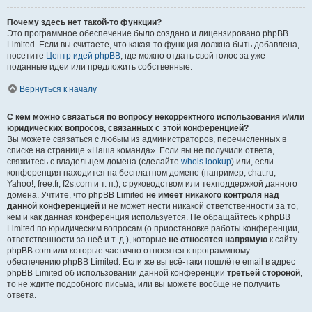
Почему здесь нет такой-то функции?
Это программное обеспечение было создано и лицензировано phpBB
Limited. Если вы считаете, что какая-то функция должна быть добавлена,
посетите
Центр идей phpBB
, где можно отдать свой голос за уже
поданные идеи или предложить собственные.
Вернуться к началу
С кем можно связаться по вопросу некорректного использования и/или
юридических вопросов, связанных с этой конференцией?
Вы можете связаться с любым из администраторов, перечисленных в
списке на странице «Наша команда». Если вы не получили ответа,
свяжитесь с владельцем домена (сделайте
whois lookup
) или, если
конференция находится на бесплатном домене (например, chat.ru,
Yahoo!, free.fr, f2s.com и т. п.), с руководством или техподдержкой данного
домена. Учтите, что phpBB Limited
не имеет никакого контроля над
данной конференцией
и не может нести никакой ответственности за то,
кем и как данная конференция используется. Не обращайтесь к phpBB
Limited по юридическим вопросам (о приостановке работы конференции,
ответственности за неё и т. д.), которые
не относятся напрямую
к сайту
phpBB.com или которые частично относятся к программному
обеспечению phpBB Limited. Если же вы всё-таки пошлёте email в адрес
phpBB Limited об использовании данной конференции
третьей стороной
,
то не ждите подробного письма, или вы можете вообще не получить
ответа.