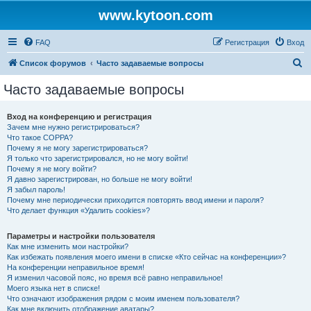
www.kytoon.com
FAQ
Регистрация
Вход
П
Список форумов
Часто задаваемые вопросы
о
Часто задаваемые вопросы
и
с
Вход на конференцию и регистрация
Зачем мне нужно регистрироваться?
к
Что такое COPPA?
Почему я не могу зарегистрироваться?
Я только что зарегистрировался, но не могу войти!
Почему я не могу войти?
Я давно зарегистрирован, но больше не могу войти!
Я забыл пароль!
Почему мне периодически приходится повторять ввод имени и пароля?
Что делает функция «Удалить cookies»?
Параметры и настройки пользователя
Как мне изменить мои настройки?
Как избежать появления моего имени в списке «Кто сейчас на конференции»?
На конференции неправильное время!
Я изменил часовой пояс, но время всё равно неправильное!
Моего языка нет в списке!
Что означают изображения рядом с моим именем пользователя?
Как мне включить отображение аватары?