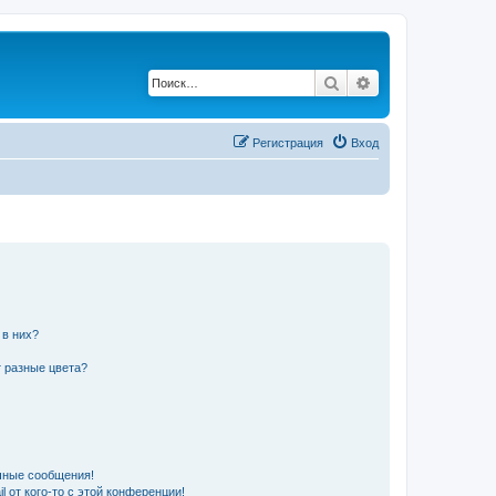
Поиск
Расширенный по
Регистрация
Вход
 в них?
 разные цвета?
чные сообщения!
 от кого-то с этой конференции!