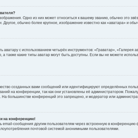
ователя?
зображения. Одно из них может относиться к вашему званию, обычно это звёзд
. Другое, обычно более крупное, изображение известно как «аватара» и обы
ь аватару с использованием четырёх инструментов: «Граватар», «Галерея а
, а также какие типы аватар могут быть доступны. Если вы не можете испол
чество созданных вами сообщений или идентифицируют определённых польз
аний на конференции, так как они установлены её администратором. Пожал
е. На большинстве конференций это запрещено, и модератор или администра
ти на конференцию!
ь email-сообщения другим пользователям через встроенную в конференцию ф
ь злоупотребления почтовой системой анонимными пользователями.