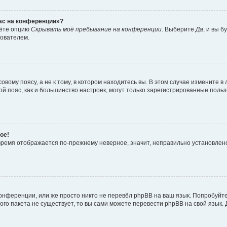
час на конференции»?
дёте опцию
Скрывать моё пребывание на конференции
. Выберите
Да
, и вы 
зователем.
вому поясу, а не к тому, в котором находитесь вы. В этом случае измените в 
овой пояс, как и большинство настроек, могут только зарегистрированные пол
ое!
о время отображается по-прежнему неверное, значит, неправильно установле
онференции, или же просто никто не перевёл phpBB на ваш язык. Попробуйт
вого пакета не существует, то вы сами можете перевести phpBB на свой язы