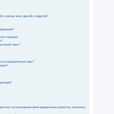
й в списках моих друзей и недругов?
и форумам?
стую страницу!
и?
ные мной темы?
ься на определённую тему?
форум?
ференции?
рректного использования и/или юридических вопросов, связанных