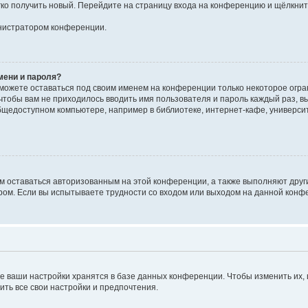
егко получить новый. Перейдите на страницу входа на конференцию и щёлкни
инистратором конференции.
мени и пароля?
сможете оставаться под своим именем на конференции только некоторое огран
 чтобы вам не приходилось вводить имя пользователя и пароль каждый раз, 
щедоступном компьютере, например в библиотеке, интернет-кафе, университе
ам оставаться авторизованным на этой конференции, а также выполняют друг
ом. Если вы испытываете трудности со входом или выходом на данной конфе
е ваши настройки хранятся в базе данных конференции. Чтобы изменить их,
ить все свои настройки и предпочтения.