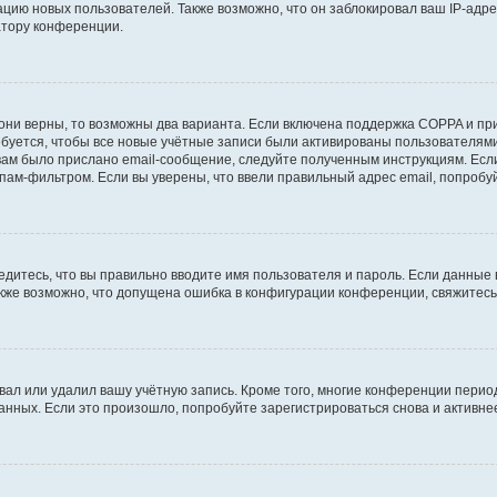
ию новых пользователей. Также возможно, что он заблокировал ваш IP-адре
атору конференции.
они верны, то возможны два варианта. Если включена поддержка COPPA и при 
уется, чтобы все новые учётные записи были активированы пользователями
ам было прислано email-сообщение, следуйте полученным инструкциям. Если
пам-фильтром. Если вы уверены, что ввели правильный адрес email, попробу
едитесь, что вы правильно вводите имя пользователя и пароль. Если данные
Также возможно, что допущена ошибка в конфигурации конференции, свяжитес
вал или удалил вашу учётную запись. Кроме того, многие конференции перио
ных. Если это произошло, попробуйте зарегистрироваться снова и активнее 