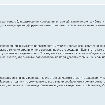
овая тема». Для размещения сообщения в теме щёлкните по кнопке «Ответит
ится внизу страниц форума или темы. Например: «Вы можете начинать темы»
конференции, вы можете редактировать и удалять только свои собственные 
ько в течение ограниченного времени после его создания. Если кто-то уже 
дату и время последней из них. Эта надпись не появляется, если сообщение 
ию. Учтите, что обычные пользователи не могут удалить сообщение, если на 
создать её в личном разделе. После этого вы можете отметить флажком пун
обавление подписи по умолчанию ко всем вашим сообщениям, сделав соотве
а это, вы сможете отменить добавление подписи в отдельных сообщениях, у