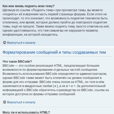
Как мне вновь поднять мою тему?
Щёлкнув по ссылке «Поднять тему» при просмотре темы, вы можете
«поднять» её в верхнюю часть первой страницы форума. Если этого не
происходит, то это означает, что возможность поднятия тем могла быть
отключена, или время, которое должно пройти до повторного поднятия
темы, ещё не прошло. Также можно поднять тему, просто ответив на неё,
однако удостоверьтесь, что тем самым вы не нарушаете правила
конференции, на которой находитесь.
Вернуться к началу
Форматирование сообщений и типы создаваемых тем
Что такое BBCode?
BBCode — это особая реализация HTML, предлагающая большие
возможности по форматированию отдельных частей сообщения.
Возможность использования BBCode определяется администратором,
однако BBCode также может быть отключён на уровне сообщения в
форме для его отправки. BBCode очень похож на HTML, но теги в нём
заключаются в квадратные скобки [ и ], а не в < и >. За дополнительной
информацией о BBCode обратитесь к руководству по BBCode, ссылка на
которое доступна из формы отправки сообщений.
Вернуться к началу
Могу ли я использовать HTML?