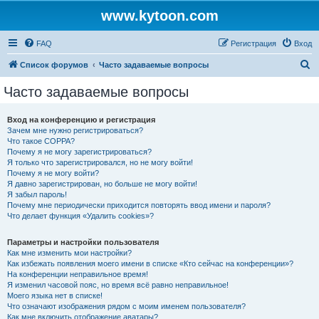
www.kytoon.com
FAQ
Регистрация
Вход
П
Список форумов
Часто задаваемые вопросы
о
Часто задаваемые вопросы
и
с
Вход на конференцию и регистрация
Зачем мне нужно регистрироваться?
к
Что такое COPPA?
Почему я не могу зарегистрироваться?
Я только что зарегистрировался, но не могу войти!
Почему я не могу войти?
Я давно зарегистрирован, но больше не могу войти!
Я забыл пароль!
Почему мне периодически приходится повторять ввод имени и пароля?
Что делает функция «Удалить cookies»?
Параметры и настройки пользователя
Как мне изменить мои настройки?
Как избежать появления моего имени в списке «Кто сейчас на конференции»?
На конференции неправильное время!
Я изменил часовой пояс, но время всё равно неправильное!
Моего языка нет в списке!
Что означают изображения рядом с моим именем пользователя?
Как мне включить отображение аватары?