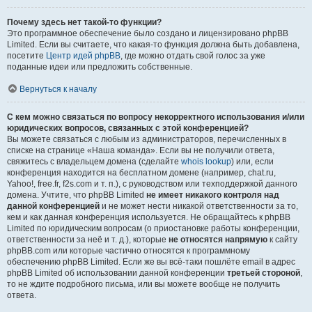
Почему здесь нет такой-то функции?
Это программное обеспечение было создано и лицензировано phpBB
Limited. Если вы считаете, что какая-то функция должна быть добавлена,
посетите
Центр идей phpBB
, где можно отдать свой голос за уже
поданные идеи или предложить собственные.
Вернуться к началу
С кем можно связаться по вопросу некорректного использования и/или
юридических вопросов, связанных с этой конференцией?
Вы можете связаться с любым из администраторов, перечисленных в
списке на странице «Наша команда». Если вы не получили ответа,
свяжитесь с владельцем домена (сделайте
whois lookup
) или, если
конференция находится на бесплатном домене (например, chat.ru,
Yahoo!, free.fr, f2s.com и т. п.), с руководством или техподдержкой данного
домена. Учтите, что phpBB Limited
не имеет никакого контроля над
данной конференцией
и не может нести никакой ответственности за то,
кем и как данная конференция используется. Не обращайтесь к phpBB
Limited по юридическим вопросам (о приостановке работы конференции,
ответственности за неё и т. д.), которые
не относятся напрямую
к сайту
phpBB.com или которые частично относятся к программному
обеспечению phpBB Limited. Если же вы всё-таки пошлёте email в адрес
phpBB Limited об использовании данной конференции
третьей стороной
,
то не ждите подробного письма, или вы можете вообще не получить
ответа.